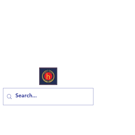
Еуропеан Дели & Гроцери
Контактирајте нас