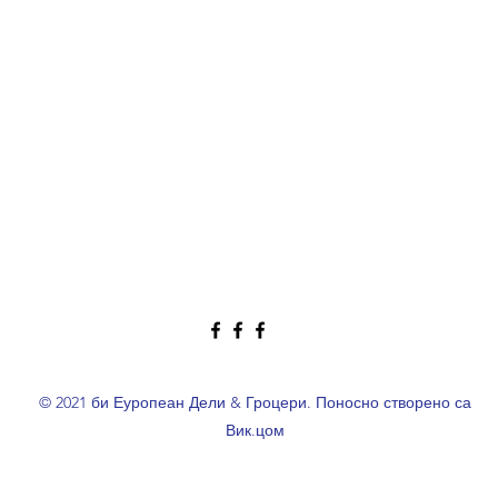
© 2021 би Еуропеан Дели & Гроцери. Поносно створено са
Вик.цом