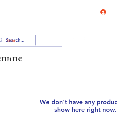
Log 
Контактирај
Кућа
Shop
ФАК
More
енине
We don’t have any produc
show here right now.