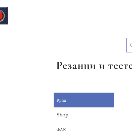
Еуропеан Дели &
Гроцери
Резанци и тест
Кућа
Shop
ФАК