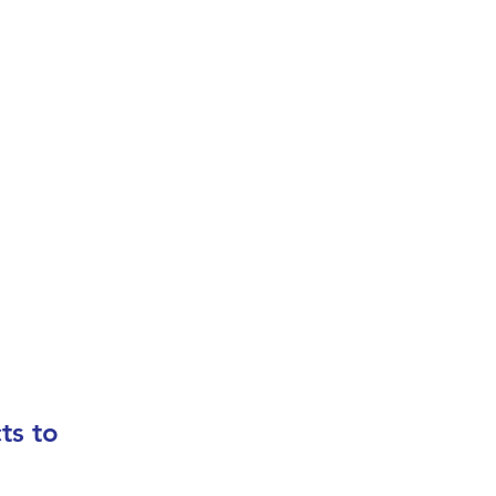
In
те нас
ts to