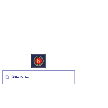
Еуропеан Дели & Гроцери
Контактирајте нас